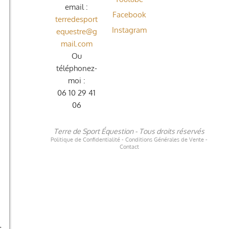
email :
Facebook
terredesport
Instagram
equestre@g
mail.com
Ou
téléphonez-
moi :
06 10 29 41
06
Terre de Sport Équestion - Tous droits réservés
Politique de Confidentialité - Conditions Générales de Vente -
Contact
e
s