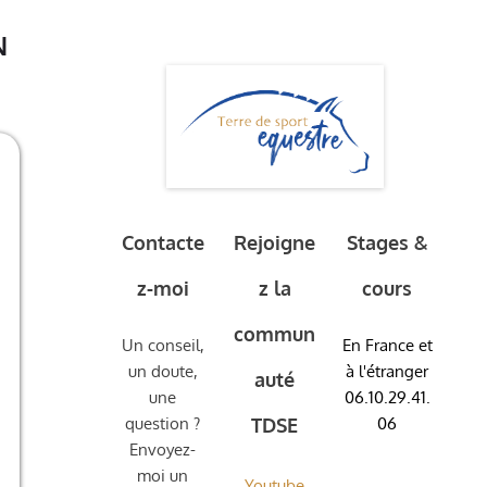
N
Contacte
Rejoigne
Stages &
z-moi
z la
cours
commun
Un conseil,
En France et
un doute,
à l'étranger
auté
une
06.10.29.41.
question ?
TDSE
06
Envoyez-
moi un
Youtube