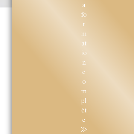
a
fo
r
m
at
io
n
c
o
m
pl
èt
e
⨠