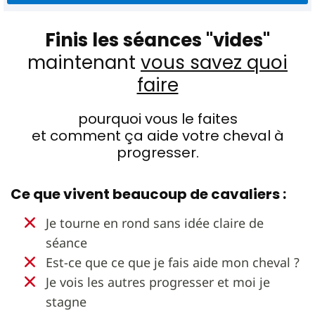
Quels sont les bonnes attitudes sur le plat ?
Et aussi beaucoup d’autres sujets à propos de :
La remise en route
Finis les séances "vides"
Améliorer le galop
maintenant
vous savez quoi
Le travail à pied
L'état d'esprit en concours
faire
Bien choisir son épreuve
pourquoi vous le faites
et comment ça aide votre cheval à
progresser.
Ce que vivent beaucoup de cavaliers :
Je tourne en rond sans idée claire de
séance
Est-ce que ce que je fais aide mon cheval ?
Je vois les autres progresser et moi je
stagne