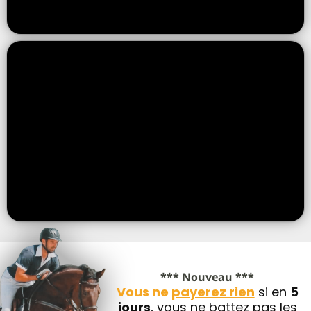
*** Nouveau ***
Vous ne
payerez rien
si en
5
jours
, vous ne battez pas les