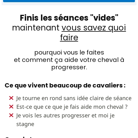
Quels sont les bonnes attitudes sur le plat ?
Et aussi beaucoup d’autres sujets à propos de :
La remise en route
Finis les séances "vides"
Améliorer le galop
maintenant
vous savez quoi
Le travail à pied
L'état d'esprit en concours
faire
Bien choisir son épreuve
pourquoi vous le faites
et comment ça aide votre cheval à
progresser.
Ce que vivent beaucoup de cavaliers :
Je tourne en rond sans idée claire de séance
Est-ce que ce que je fais aide mon cheval ?
Je vois les autres progresser et moi je
stagne