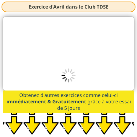
Exercice d'Avril dans le Club TDSE
Obtenez d'autres exercices comme celui-ci
immédiatement & Gratuitement
grâce à votre essai
de 5 jours