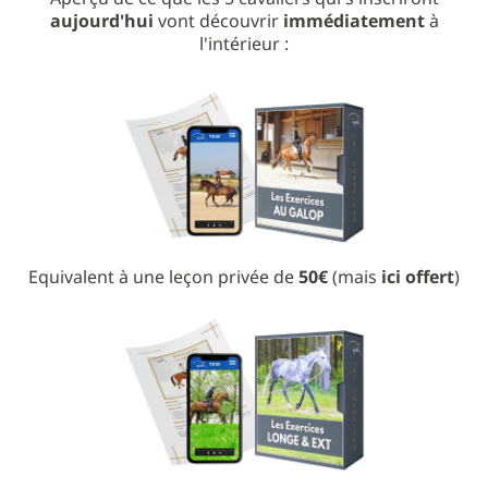
aujourd'hui
vont découvrir
immédiatement
à
l'intérieur :
Equivalent à une leçon privée de
50€
(mais
ici offert
)