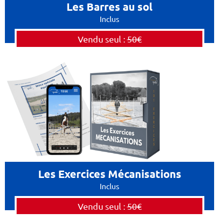
Les Barres au sol
Inclus
Vendu seul :
50€
Les Exercices Mécanisations
Inclus
Vendu seul :
50€