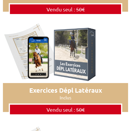
Vendu seul :
50€
Exercices Dépl Latéraux
Inclus
Vendu seul :
50€