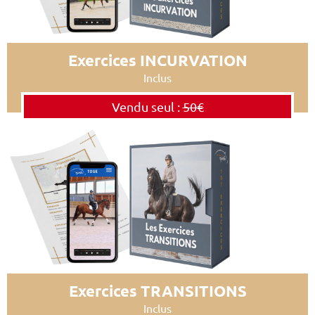
Exercices INCURVATION
Inclus
Vendu seul :
50€
Exercices TRANSITIONS
Inclus