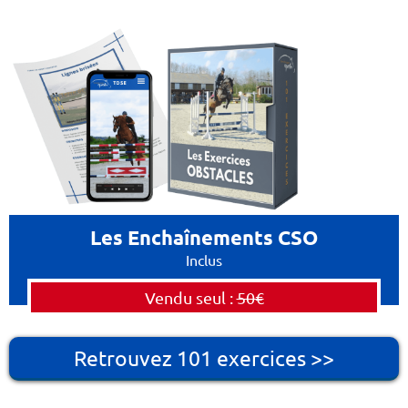
Les Enchaînements CSO
Inclus
Vendu seul :
50€
Retrouvez 101 exercices >>