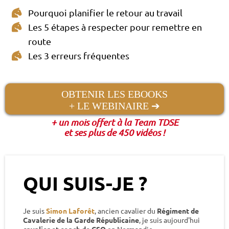
Pourquoi planifier le retour au travail
Les 5 étapes à respecter pour remettre en
route
Les 3 erreurs fréquentes
OBTENIR LES EBOOKS
+ LE WEBINAIRE ➔
+ un mois offert à la Team TDSE
et ses plus de 450 vidéos !
QUI SUIS-JE ?
Je suis
Simon Laforêt
, ancien cavalier du
Régiment de
Cavalerie de la Garde Républicaine
, je suis aujourd'hui