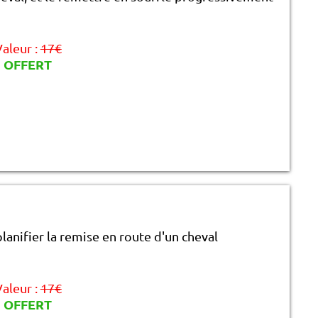
aleur :
17€
OFFERT
anifier la remise en route d'un cheval
aleur :
17€
OFFERT