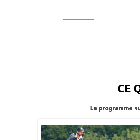
__________
CE 
Le programme s