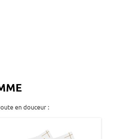
AMME
route en douceur :