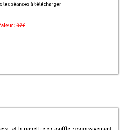
s les séances à télécharger
aleur :
37€
heval, et le remettre en souffle progressivement