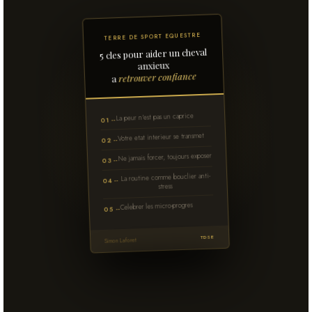
TERRE DE SPORT EQUESTRE
5 cles pour aider un cheval
anxieux
retrouver confiance
a
La peur n'est pas un caprice
01 --
Votre etat interieur se transmet
02 --
Ne jamais forcer, toujours exposer
03 --
La routine comme bouclier anti-
04 --
stress
Celebrer les micro-progres
05 --
TDSE
Simon Laforet