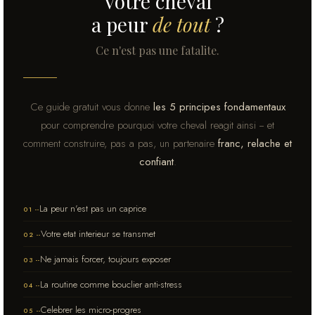
Votre cheval
a peur
de tout
?
Ce n'est pas une fatalite.
Ce guide gratuit vous donne
les 5 principes fondamentaux
pour comprendre pourquoi votre cheval reagit ainsi -- et
comment construire, pas a pas, un partenaire
franc, relache et
confiant
.
La peur n'est pas un caprice
01 --
Votre etat interieur se transmet
02 --
Ne jamais forcer, toujours exposer
03 --
La routine comme bouclier anti-stress
04 --
Celebrer les micro-progres
05 --