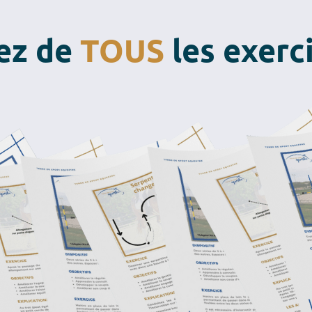
tez de
TOUS
les exerc