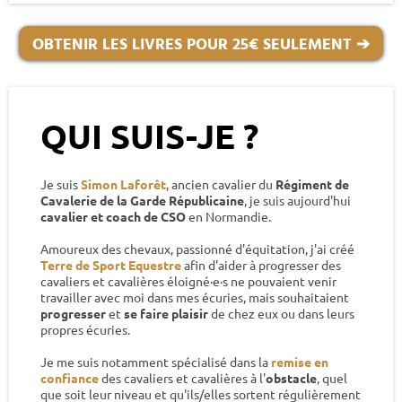
OBTENIR LES LIVRES POUR 25€ SEULEMENT ➔
QUI SUIS-JE ?
Je suis
Simon Laforêt
, ancien cavalier du
Régiment de
Cavalerie de la Garde Républicaine
, je suis aujourd'hui
cavalier et coach de CSO
en Normandie.
Amoureux des chevaux, passionné d'équitation, j'ai créé
Terre de Sport Equestre
afin d'aider à progresser des
cavaliers et cavalières éloigné·e·s ne pouvaient venir
travailler avec moi dans mes écuries, mais souhaitaient
progresser
et
se faire plaisir
de chez eux ou dans leurs
propres écuries.
Je me suis notamment spécialisé dans la
remise en
confiance
des cavaliers et cavalières à l'
obstacle
, quel
que soit leur niveau et qu'ils/elles sortent régulièrement