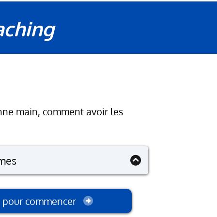
aching
ne main, comment avoir les
mmes
ci pour commencer