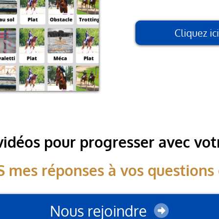
Fini les erre
Cliquez i
vidéos pour progresser avec votr
 mes réponses à vos questions 
Nous rejoindre