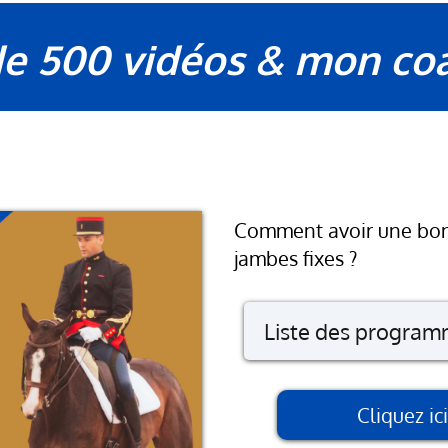
de 500 vidéos & mon co
Comment avoir une bon
jambes fixes ?
Liste des progra
Les mains
Cliquez i
Le regard