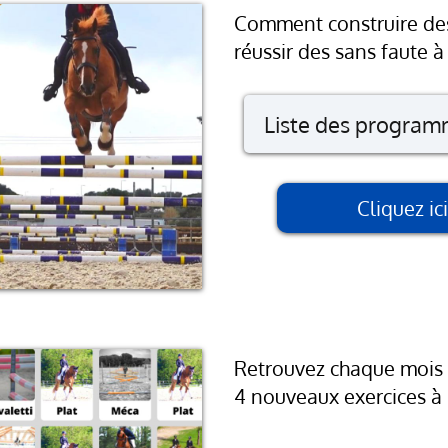
Comprendre l
Comment construire des
Comprendre l
réussir des sans faute à 
Comprendre l
Comprendre l
Liste des progra
Comprendre l
Comment com
Comprendre l
Cliquez i
Bien détendre
Comprendre 
Bien construi
Avoir un chev
Peur des so
Le regard à l
Retrouvez chaque mois 4
Bien accompa
4 nouveaux exercices à 
Bien reconna