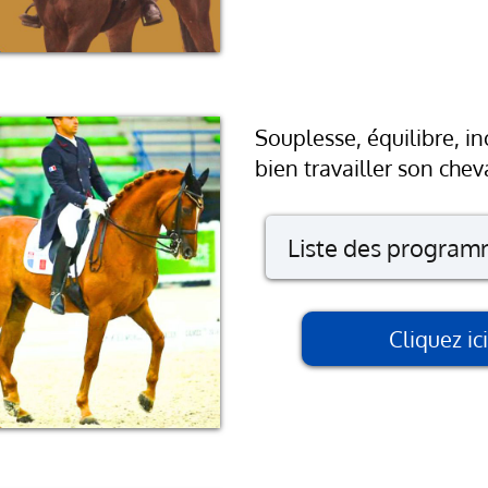
Les épaules
Les jambes
La jambe iso
Les positions
Souplesse, équilibre, i
La respiratio
bien travailler son cheva
Liste des progra
La méthode 
Cliquez i
Bien détendre
Travailler la
Améliorer l'i
Des transitio