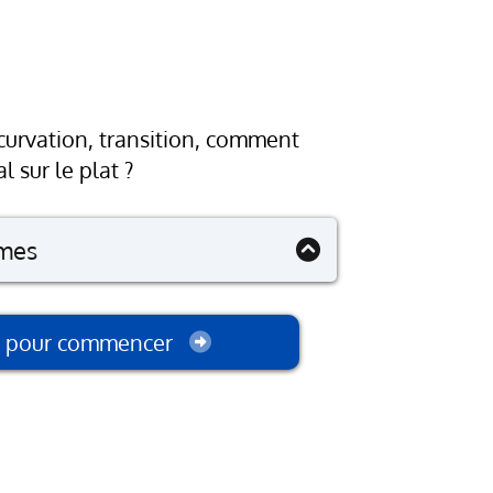
lée
 à l'obstacle
ncurvation, transition, comment
n
l sur le plat ?
mmes
TDSE de A à Z
ci pour commencer
 sur le plat
 bonne attitude
ncurvation
ns fluides