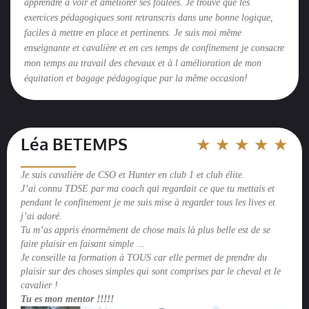
apprendre à voir et améliorer ses foulées. Je trouve que les
exercices pédagogiques sont retranscris dans une bonne logique,
faciles à mettre en place et pertinents. Je suis moi même
enseignante et cavalière et en ces temps de confinement je consacre
mon temps au travail des chevaux et à l amélioration de mon
équitation et bagage pédagogique par la même occasion!
Léa BETEMPS
★ ★ ★ ★ ★
__________
Je suis cavalière de CSO et Hunter en club 1 et club élite.
J’ai connu TDSE par ma coach qui regardait ce que tu mettais et
pendant le confinement je me suis mise à regarder tous les lives et
j’ai adoré.
Tu m’as appris énormément de chose mais là plus belle est de se
faire plaisir en faisant simple ...
Je conseille ta formation à TOUS car elle permet de prendre du
plaisir sur des choses simples qui sont comprises par le cheval et le
cavalier !
Tu es mon mentor !!!!!