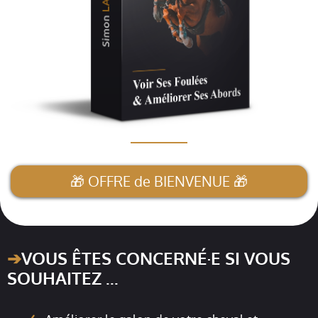
__________
🎁 OFFRE de BIENVENUE 🎁
➔
VOUS ÊTES CONCERNÉ·E SI VOUS
SOUHAITEZ ...