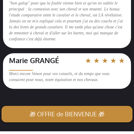
"bon galop" pour que la foulée vienne bien et qu'on en oublie le
principal : la connexion avec son cheval et son ressenti. Le bonus:
l'etude comparative entre le cavalier et le cheval, est LA révélation.
Jamais on ne m'a expliqué cela et pourtant j'ai eu des coachs et j'ai
lu des livres de grands cavaliers. Il me tarde plus qu'une chose c'est
de remonter à cheval et d'aller sur les barres, moi qui manque de
confiance c'est déjà énorme.
Marie GRANGÉ
★ ★ ★ ★ ★
__________
Merci encore Simon pour vos conseils, et du temps que vous
consacrez pour nous, notre équitation et nos chevaux.
🎁 OFFRE de BIENVENUE 🎁