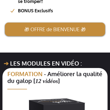
se tromper!!
BONUS Exclusifs
🎁 OFFRE de BIENVENUE 🎁
➔
LES MODULES EN VIDÉO :
FORMATION
- Améliorer la qualité
du galop [
]
12 vidéos
__________