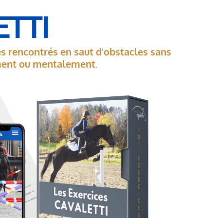
ETTI
es rencontrés en saut d'obstacles sans
ement ou mentalement.