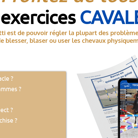
 exercices
CAVAL
ti est de pouvoir régler la plupart des problèm
 de blesser, blaser ou user les chevaux physiqu
cle ?
gammes ?
ect ?
chise ?