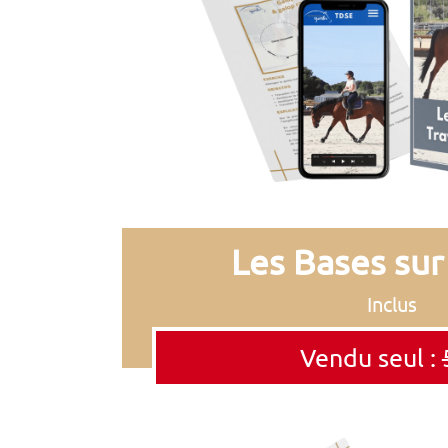
Les Bases sur 
Inclus
Vendu seul :