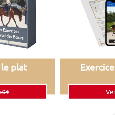
le plat
Exercic
50€
Ven