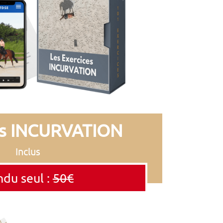
es INCURVATION
Inclus
du seul :
50€