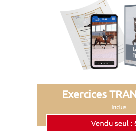
Exercices TRA
Inclus
Vendu seul :