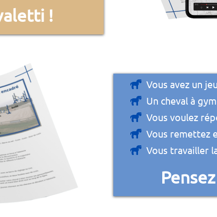
aletti !
Vous avez un jeu
Un cheval à gym
Vous voulez rép
Vous remettez e
Vous travailler l
Pensez 