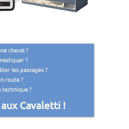
ne cheval ?
nastiquer ?
éter les passages ?
n route ?
a technique ?
aux Cavaletti !