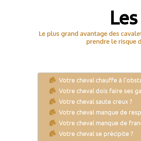
Les
Le plus grand avantage des cavalet
prendre le risque
Votre cheval chauffe à l'obsta
Votre cheval dois faire ses 
Votre cheval saute creux ?
Votre cheval manque de resp
Votre cheval manque de fran
Votre cheval se précipite ?