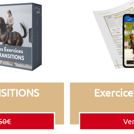
NSITIONS
Exercice
50€
Ven