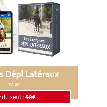
s Dépl Latéraux
Inclus
du seul :
50€