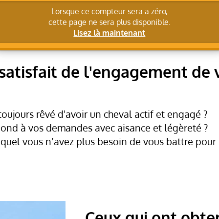
Lorsque ce compteur sera a zéro,
cette page ne sera plus disponible.
Lisez là maintenant
satisfait de l'engagement de 
oujours rêvé d'avoir un cheval actif et engagé ?
pond à vos demandes avec aisance et légèreté ?
equel vous n’avez plus besoin de vous battre pour
Ceux qui ont obten