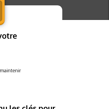
votre
 maintenir
u les clés pour