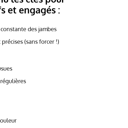
s et engagés :
n constante des jambes
précises (sans forcer !)
usues
régulières
douleur