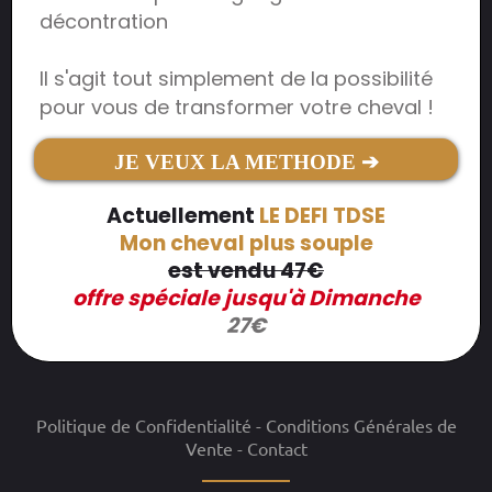
décontration
Il s'agit tout simplement de la possibilité
pour vous de transformer votre cheval !
JE VEUX LA METHODE ➔
Actuellement
LE DEFI TDSE
Mon cheval plus souple
est vendu 47€
offre spéciale jusqu'à Dimanche
27€
Politique de Confidentialité -
Conditions Générales de
Vente
- Contact
__________