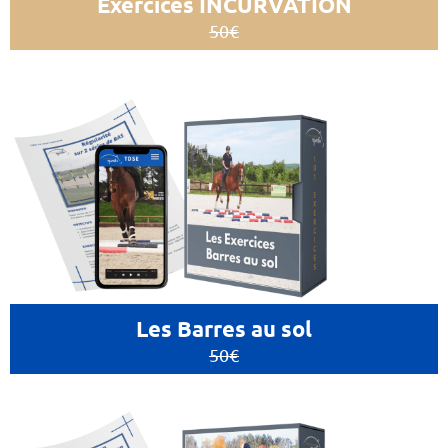
Exercices INCURVATION
50€
Les Barres au sol
50€